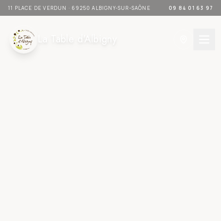
11 PLACE DE VERDUN
·
69250 ALBIGNY-SUR-SAÔNE
09 84 01 63 97
La Table d'Albigny